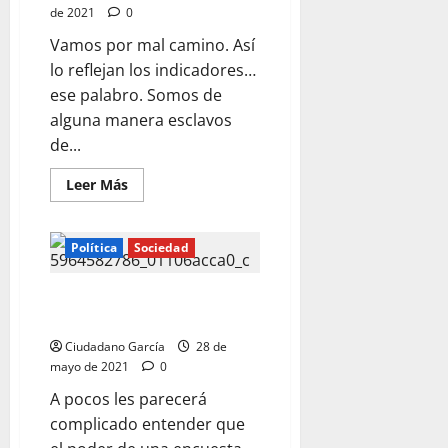
de 2021
0
Vamos por mal camino. Así
lo reflejan los indicadores…
ese palabro. Somos de
alguna manera esclavos
de...
Leer
Leer Más
más
acerca
de
NOS
Política
Sociedad
ESTAMOS
EQUIVOCANDO
LA HONESTIDAD POLÍTICA
SEGÚN CERVANTES
Ciudadano García
28 de
mayo de 2021
0
A pocos les parecerá
complicado entender que