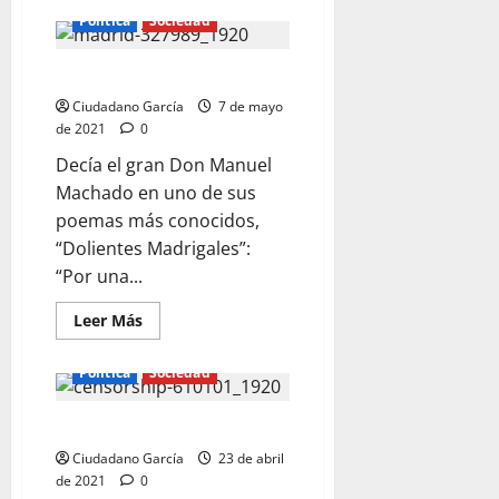
de
Política
Sociedad
TODO
COMENZÓ
CON
DOLIENTES «MADRIDALES»
LOS
PARQUÍMETROS
Ciudadano García
7 de mayo
de 2021
0
Decía el gran Don Manuel
Machado en uno de sus
poemas más conocidos,
“Dolientes Madrigales”:
“Por una...
Leer
Leer Más
más
acerca
de
Política
Sociedad
DOLIENTES
«MADRIDALES»
LA OPINIÓN DESCONSTRUIDA
Ciudadano García
23 de abril
de 2021
0