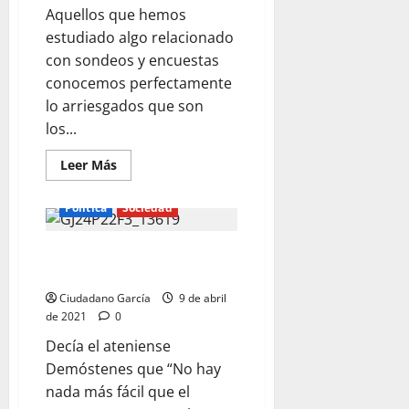
Aquellos que hemos
estudiado algo relacionado
con sondeos y encuestas
conocemos perfectamente
lo arriesgados que son
los...
Leer
Leer Más
más
acerca
de
Política
Sociedad
LA
OPINIÓN
DESCONSTRUIDA
ELECCIONES EN MADRID, NADA
MÁS FÁCIL
Ciudadano García
9 de abril
de 2021
0
Decía el ateniense
Demóstenes que “No hay
nada más fácil que el