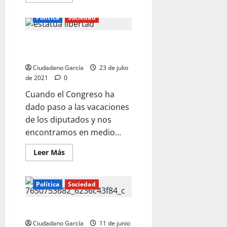
más
acerca
de
Política
Sociedad
«MARICONES»
SIN LIBERALISMO NO HAY
PROGRESISMO
Ciudadano García
23 de julio
de 2021
0
Cuando el Congreso ha
dado paso a las vacaciones
de los diputados y nos
encontramos en medio...
Leer
Leer Más
más
acerca
de
SIN
Política
Sociedad
LIBERALISMO
NO
HAY
PROGRESISMO
NOS ESTAMOS EQUIVOCANDO
Ciudadano García
11 de junio