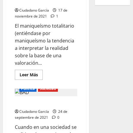
EL MANIQUEÍSMO TOTALITARIO
Ciudadano García
17 de
noviembre de 2021
1
El maniqueísmo totalitario
(entiéndase por
maniqueísmo la tendencia
a interpretar la realidad
sobre la base de una
valoración...
Leer
Leer Más
más
acerca
de
Política
Sociedad
EL
MANIQUEÍSMO
TOTALITARIO
ASCO
Ciudadano García
24 de
septiembre de 2021
0
Cuando en una sociedad se