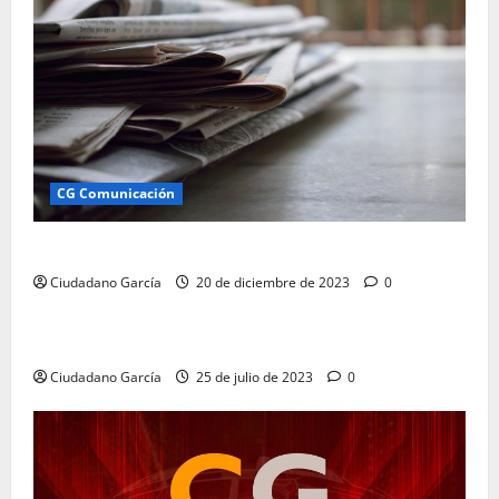
CG Comunicación
Comunicación Almería Ciudadano García
Ciudadano García
20 de diciembre de 2023
0
CG Comunicación
COMUNICACIÓN EMPRESARIAL E INSTITUCIONAL
Ciudadano García
25 de julio de 2023
0