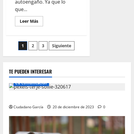
autoengaño. Ya que lo
que...
Leer
Leer Más
más
acerca
de
ELECCIONES
EN
Paginación
1
2
3
Siguiente
MADRID,
NADA
MÁS
de
FÁCIL
entradas
TE PUEDEN INTERESAR
CG Comunicación
Ciudadano García: Comunicación Andalucía
Ciudadano García
20 de diciembre de 2023
0