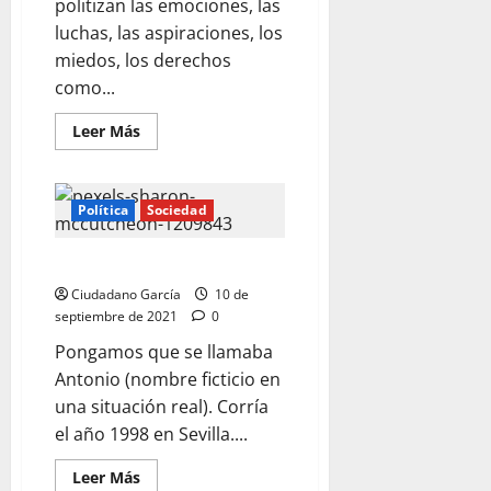
politizan las emociones, las
luchas, las aspiraciones, los
miedos, los derechos
como...
Leer
Leer Más
más
acerca
de
ASCO
Política
Sociedad
«MARICONES»
Ciudadano García
10 de
septiembre de 2021
0
Pongamos que se llamaba
Antonio (nombre ficticio en
una situación real). Corría
el año 1998 en Sevilla....
Leer
Leer Más