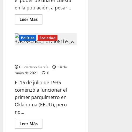
el poder de una encuesta
en la población, a pesar...
Leer
Leer Más
más
acerca
de
LA
Política
Sociedad
HONESTIDAD
POLÍTICA
SEGÚN
CERVANTES
TODO COMENZÓ CON LOS
PARQUÍMETROS
Ciudadano García
14 de
mayo de 2021
0
El 16 de julio de 1936
comenzó a funcionar el
primer parquímetro en
Oklahoma (EEUU), pero
no...
Leer
Leer Más
más
acerca