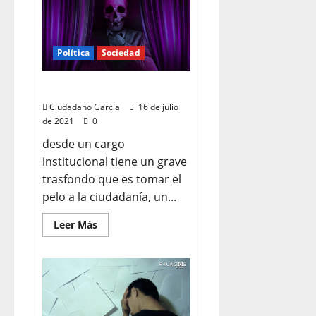
LIBERALISMO
NO
HAY
PROGRESISMO
Política
Sociedad
TODO ES MENTIRA
Ciudadano García
16 de julio
de 2021
0
desde un cargo
institucional tiene un grave
trasfondo que es tomar el
pelo a la ciudadanía, un...
Leer
Leer Más
más
acerca
de
TODO
ES
MENTIRA