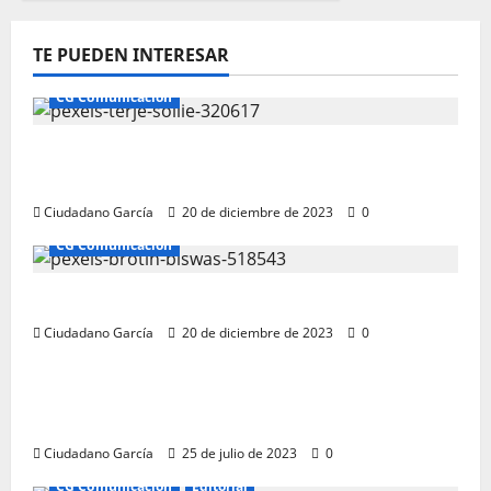
entradas
TE PUEDEN INTERESAR
CG Comunicación
Ciudadano García: Comunicación
Andalucía
Ciudadano García
20 de diciembre de 2023
0
CG Comunicación
Comunicación Almería Ciudadano García
Ciudadano García
20 de diciembre de 2023
0
CG Comunicación
COMUNICACIÓN EMPRESARIAL E
INSTITUCIONAL
Ciudadano García
25 de julio de 2023
0
CG Comunicación
Editorial