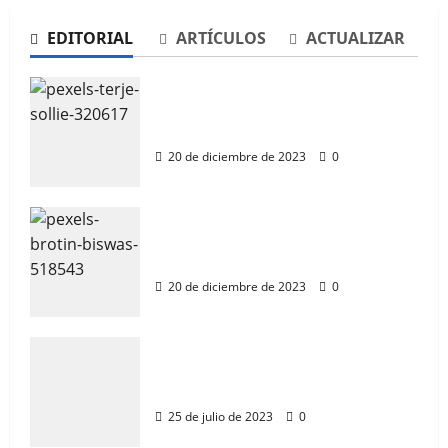
García
EDITORIAL
ARTÍCULOS
ACTUALIZAR
Ciudadano García
20 de diciembre de 2023
0
Ciudadano García:
Comunicación Andalucía
20 de diciembre de 2023
0
CG Comunicación
Comunicación Almería
COMUNICACIÓN EMPRESARIAL E
Ciudadano García
INSTITUCIONAL
20 de diciembre de 2023
0
Ciudadano García
25 de julio de 2023
0
COMUNICACIÓN EMPRESARIAL E
INSTITUCIONAL
25 de julio de 2023
0