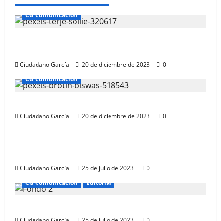
CG Comunicación
Ciudadano García: Comunicación
Andalucía
Ciudadano García
20 de diciembre de 2023
0
CG Comunicación
Comunicación Almería Ciudadano García
Ciudadano García
20 de diciembre de 2023
0
CG Comunicación
COMUNICACIÓN EMPRESARIAL E
INSTITUCIONAL
Ciudadano García
25 de julio de 2023
0
CG Comunicación
Editorial
SERVICIOS INTEGRALES DE COMUNICACIÓN
Ciudadano García
25 de julio de 2023
0