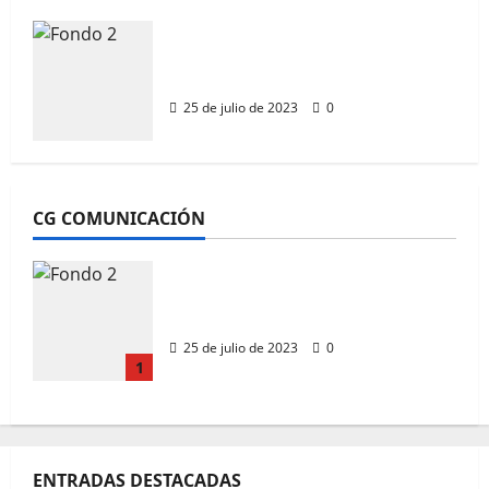
CG Comunicación
Editorial
SERVICIOS INTEGRALES DE
COMUNICACIÓN
SERVICIOS INTEGRALES DE
25 de julio de 2023
0
COMUNICACIÓN
Ciudadano García
25 de julio de 2023
0
CG COMUNICACIÓN
SERVICIOS INTEGRALES DE
COMUNICACIÓN
25 de julio de 2023
0
1
ENTRADAS DESTACADAS