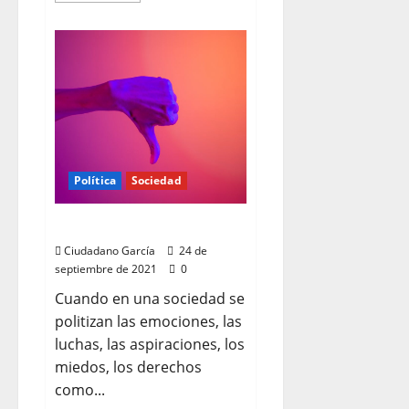
acerca
de
EL
MANIQUEÍSMO
TOTALITARIO
Política
Sociedad
ASCO
Ciudadano García
24 de
septiembre de 2021
0
Cuando en una sociedad se
politizan las emociones, las
luchas, las aspiraciones, los
miedos, los derechos
como...