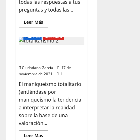
todas las respuestas a tus
preguntas y todas las...
Leer
Leer Más
más
acerca
de
Política
Sociedad
SERVICIOS
INTEGRALES
DE
EL MANIQUEÍSMO
COMUNICACIÓN
TOTALITARIO
Ciudadano García
17 de
noviembre de 2021
1
El maniqueísmo totalitario
(entiéndase por
maniqueísmo la tendencia
a interpretar la realidad
sobre la base de una
valoración...
Leer
Leer Más
más