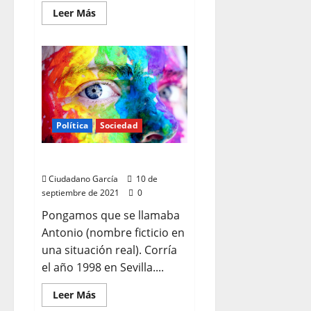
Leer
Leer Más
más
acerca
de
ASCO
Política
Sociedad
«MARICONES»
Ciudadano García
10 de
septiembre de 2021
0
Pongamos que se llamaba
Antonio (nombre ficticio en
una situación real). Corría
el año 1998 en Sevilla....
Leer
Leer Más
más