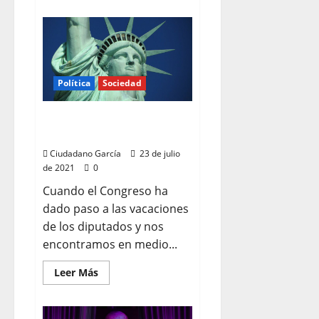
acerca
de
«MARICONES»
Política
Sociedad
SIN LIBERALISMO NO HAY
PROGRESISMO
Ciudadano García
23 de julio
de 2021
0
Cuando el Congreso ha
dado paso a las vacaciones
de los diputados y nos
encontramos en medio...
Leer
Leer Más
más
acerca
de
SIN