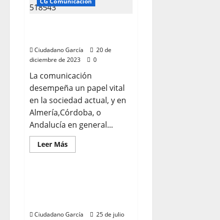
CG Comunicación
Comunicación
Andalucía
Comunicación Almería
Ciudadano García
Ciudadano García
20 de
diciembre de 2023
0
La comunicación
desempeña un papel vital
en la sociedad actual, y en
Almería,Córdoba, o
Andalucía en general...
Leer
Leer Más
más
CG Comunicación
acerca
de
Comunicación
Almería
COMUNICACIÓN
Ciudadano
EMPRESARIAL E
García
INSTITUCIONAL
Ciudadano García
25 de julio