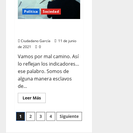
Política
Sociedad
NOS ESTAMOS
EQUIVOCANDO
Ciudadano García
11 de junio
de 2021
0
Vamos por mal camino. Así
lo reflejan los indicadores…
ese palabro. Somos de
alguna manera esclavos
de...
Leer
Leer Más
más
acerca
de
NOS
Paginación
1
2
3
4
Siguiente
ESTAMOS
EQUIVOCANDO
de