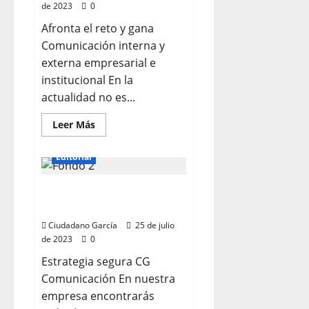
de 2023
0
Afronta el reto y gana
Comunicación interna y
externa empresarial e
institucional En la
actualidad no es...
Leer
Leer Más
más
CG Comunicación
acerca
de
Editorial
COMUNICACIÓN
EMPRESARIAL
E
SERVICIOS INTEGRALES
INSTITUCIONAL
DE COMUNICACIÓN
Ciudadano García
25 de julio
de 2023
0
Estrategia segura CG
Comunicación En nuestra
empresa encontrarás