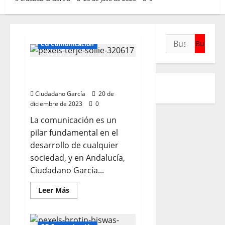
Buscar:
CG Comunicación
Ciudadano García:
Comunicación Andalucía
Ciudadano García
20 de
diciembre de 2023
0
La comunicación es un
pilar fundamental en el
desarrollo de cualquier
sociedad, y en Andalucía,
Ciudadano García...
Leer
Leer Más
más
acerca
de
Ciudadano
García: