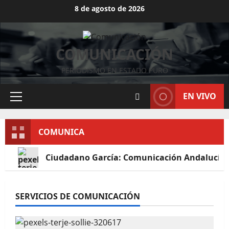
Saltar
8 de agosto de 2026
al
contenido
COMUNICACIÓN
PERIODISMO EN ESTADO PURO
EN VIVO
Menú
principal
COMUNICA
Ciudadano García: Comunicación Andalucía
SERVICIOS DE COMUNICACIÓN