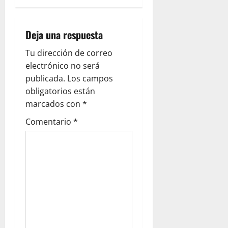
g
a
Deja una respuesta
c
Tu dirección de correo
electrónico no será
i
publicada.
Los campos
ó
obligatorios están
marcados con
*
n
Comentario
*
d
e
e
n
t