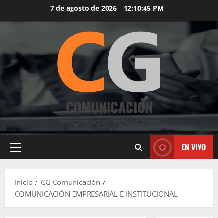
Saltar
7 de agosto de 2026
12:10:46 PM
al
contenido
COMUNICACIÓN
PERIODISMO EN ESTADO PURO
EN VIVO
Menú
principal
Inicio
CG Comunicación
COMUNICACIÓN EMPRESARIAL E INSTITUCIONAL