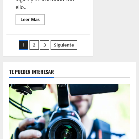
ello...
Leer
Leer Más
más
acerca
de
EL
SOLDADO
Paginación
1
2
3
Siguiente
PERIODISTA
QUE
DISPARA
de
INFORMACIÓN
entradas
TE PUEDEN INTERESAR