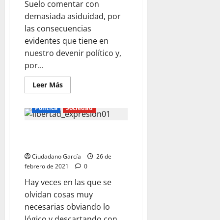
Suelo comentar con
demasiada asiduidad, por
las consecuencias
evidentes que tiene en
nuestro devenir político y,
por...
Leer
Leer Más
más
acerca
de
Política
Sociedad
CIUDADANOS,
EL
NECESARIO
EL SOLDADO PERIODISTA QUE
AVE
FÉNIX
DISPARA INFORMACIÓN
ESPAÑOL
Ciudadano García
26 de
febrero de 2021
0
Hay veces en las que se
olvidan cosas muy
necesarias obviando lo
lógico y descartando con