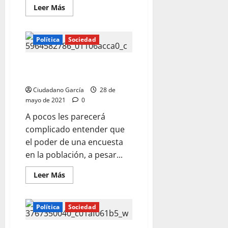
Leer
Leer Más
más
acerca
de
NOS
Política
Sociedad
ESTAMOS
EQUIVOCANDO
LA HONESTIDAD POLÍTICA
SEGÚN CERVANTES
Ciudadano García
28 de
mayo de 2021
0
A pocos les parecerá
complicado entender que
el poder de una encuesta
en la población, a pesar...
Leer
Leer Más
más
acerca
de
LA
Política
Sociedad
HONESTIDAD
POLÍTICA
SEGÚN