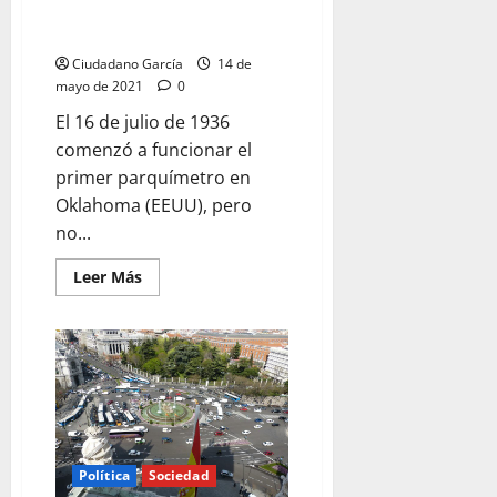
CERVANTES
TODO COMENZÓ CON LOS
PARQUÍMETROS
Ciudadano García
14 de
mayo de 2021
0
El 16 de julio de 1936
comenzó a funcionar el
primer parquímetro en
Oklahoma (EEUU), pero
no...
Leer
Leer Más
más
acerca
de
TODO
COMENZÓ
CON
LOS
PARQUÍMETROS
Política
Sociedad