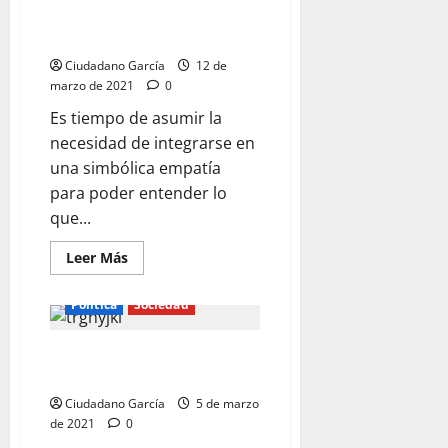
SITUACIÓN
RELATIVISMO MORAL
DE
CIUDADANOS
BIPARTIDISTA
Ciudadano García
12 de
marzo de 2021
0
Es tiempo de asumir la
necesidad de integrarse en
una simbólica empatía
para poder entender lo
que...
Leer
Leer Más
más
acerca
de
Política
Sociedad
CIUDADANOS,
VÍCTIMA
DEL
CIUDADANOS, EL NECESARIO
RELATIVISMO
MORAL
AVE FÉNIX ESPAÑOL
BIPARTIDISTA
Ciudadano García
5 de marzo
de 2021
0