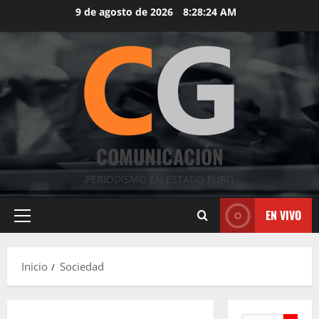
Saltar
9 de agosto de 2026
8:28:25 AM
al
contenido
COMUNICACIÓN
PERIODISMO EN ESTADO PURO
EN VIVO
Menú
principal
Inicio
Sociedad