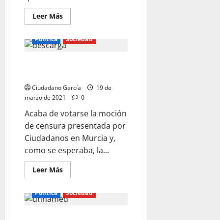
Leer
Leer Más
más
acerca
de
Política
Sociedad
ELECCIONES
EN
MADRID,
LAS CLAVES DE LA SITUACIÓN DE
NADA
MÁS
CIUDADANOS
FÁCIL
Ciudadano García
19 de
marzo de 2021
0
Acaba de votarse la moción
de censura presentada por
Ciudadanos en Murcia y,
como se esperaba, la...
Leer
Leer Más
más
acerca
de
Política
Sociedad
LAS
CLAVES
DE
CIUDADANOS, VÍCTIMA DEL
LA