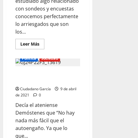
estudiado algo relacionado
con sondeos y encuestas
conocemos perfectamente
lo arriesgados que son
los...
Leer
Leer Más
más
acerca
de
Política
Sociedad
LA
OPINIÓN
DESCONSTRUIDA
ELECCIONES EN MADRID, NADA
MÁS FÁCIL
Ciudadano García
9 de abril
de 2021
0
Decía el ateniense
Demóstenes que “No hay
nada más fácil que el
autoengaño. Ya que lo
que...