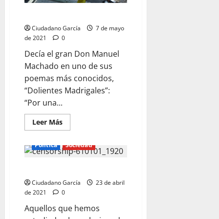
DOLIENTES «MADRIDALES»
Ciudadano García
7 de mayo
de 2021
0
Decía el gran Don Manuel
Machado en uno de sus
poemas más conocidos,
“Dolientes Madrigales”:
“Por una...
Leer
Leer Más
más
acerca
de
Política
Sociedad
DOLIENTES
«MADRIDALES»
LA OPINIÓN DESCONSTRUIDA
Ciudadano García
23 de abril
de 2021
0
Aquellos que hemos