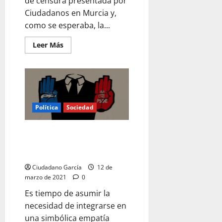
de censura presentada por
Ciudadanos en Murcia y,
como se esperaba, la...
Leer
Leer Más
más
acerca
de
LAS
CLAVES
DE
LA
SITUACIÓN
DE
Política
Sociedad
CIUDADANOS
CIUDADANOS, VÍCTIMA DEL
RELATIVISMO MORAL
BIPARTIDISTA
Ciudadano García
12 de
marzo de 2021
0
Es tiempo de asumir la
necesidad de integrarse en
una simbólica empatía