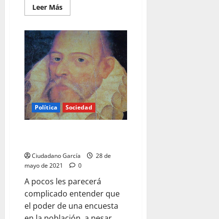
Leer
Leer Más
más
acerca
de
NOS
ESTAMOS
EQUIVOCANDO
Política
Sociedad
LA HONESTIDAD POLÍTICA
SEGÚN CERVANTES
Ciudadano García
28 de
mayo de 2021
0
A pocos les parecerá
complicado entender que
el poder de una encuesta
en la población, a pesar...