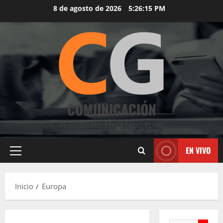
Saltar
8 de agosto de 2026
5:26:16 PM
al
contenido
COMUNICACIÓN
PERIODISMO EN ESTADO PURO
EN VIVO
Menú
principal
Inicio
Europa