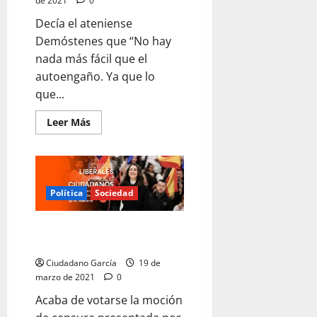
de 2021
0
Decía el ateniense
Demóstenes que “No hay
nada más fácil que el
autoengaño. Ya que lo
que...
Leer
Leer Más
más
acerca
de
ELECCIONES
EN
MADRID,
NADA
Política
Sociedad
MÁS
FÁCIL
LAS CLAVES DE LA SITUACIÓN DE
CIUDADANOS
Ciudadano García
19 de
marzo de 2021
0
Acaba de votarse la moción