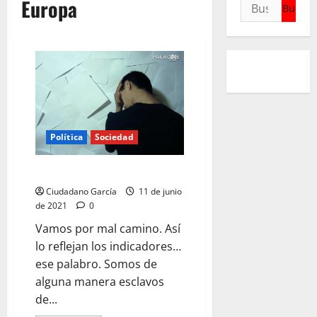
Europa
Buscar:
Política
Sociedad
NOS ESTAMOS EQUIVOCANDO
Ciudadano García
11 de junio
de 2021
0
Vamos por mal camino. Así
lo reflejan los indicadores…
ese palabro. Somos de
alguna manera esclavos
de...