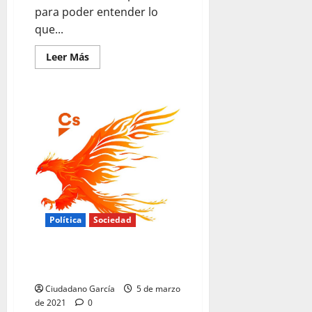
para poder entender lo
que...
Leer
Leer Más
más
acerca
de
CIUDADANOS,
VÍCTIMA
DEL
RELATIVISMO
MORAL
BIPARTIDISTA
Política
Sociedad
CIUDADANOS, EL NECESARIO
AVE FÉNIX ESPAÑOL
Ciudadano García
5 de marzo
de 2021
0