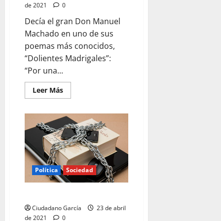
de 2021
0
Decía el gran Don Manuel
Machado en uno de sus
poemas más conocidos,
“Dolientes Madrigales”:
“Por una...
Leer
Leer Más
más
acerca
de
DOLIENTES
«MADRIDALES»
Política
Sociedad
LA OPINIÓN DESCONSTRUIDA
Ciudadano García
23 de abril
de 2021
0