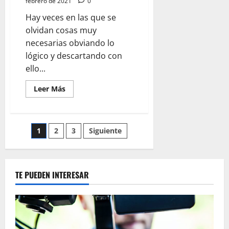
febrero de 2021
0
Hay veces en las que se
olvidan cosas muy
necesarias obviando lo
lógico y descartando con
ello...
Leer
Leer Más
más
acerca
de
EL
SOLDADO
Paginación
1
2
3
Siguiente
PERIODISTA
QUE
DISPARA
de
INFORMACIÓN
entradas
TE PUEDEN INTERESAR