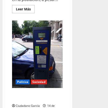
Leer
Leer Más
más
acerca
de
LA
HONESTIDAD
POLÍTICA
SEGÚN
CERVANTES
Política
Sociedad
TODO COMENZÓ CON LOS
PARQUÍMETROS
Ciudadano García
14 de