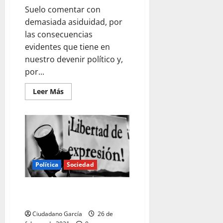
Suelo comentar con
demasiada asiduidad, por
las consecuencias
evidentes que tiene en
nuestro devenir político y,
por...
Leer
Leer Más
más
acerca
de
CIUDADANOS,
EL
NECESARIO
AVE
FÉNIX
ESPAÑOL
Política
Sociedad
EL SOLDADO PERIODISTA QUE
DISPARA INFORMACIÓN
Ciudadano García
26 de