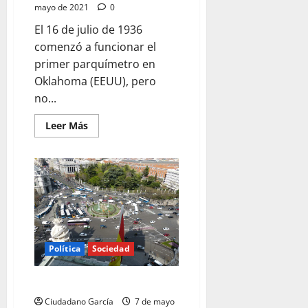
mayo de 2021
0
El 16 de julio de 1936
comenzó a funcionar el
primer parquímetro en
Oklahoma (EEUU), pero
no...
Leer
Leer Más
más
acerca
de
TODO
COMENZÓ
CON
LOS
PARQUÍMETROS
Política
Sociedad
DOLIENTES «MADRIDALES»
Ciudadano García
7 de mayo