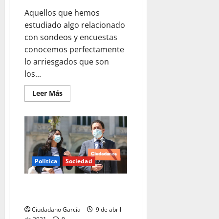
Aquellos que hemos
estudiado algo relacionado
con sondeos y encuestas
conocemos perfectamente
lo arriesgados que son
los...
Leer
Leer Más
más
acerca
de
LA
OPINIÓN
DESCONSTRUIDA
Política
Sociedad
ELECCIONES EN MADRID, NADA
MÁS FÁCIL
Ciudadano García
9 de abril