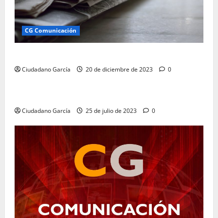
CG Comunicación
Comunicación Almería Ciudadano García
Ciudadano García
20 de diciembre de 2023
0
CG Comunicación
COMUNICACIÓN EMPRESARIAL E INSTITUCIONAL
Ciudadano García
25 de julio de 2023
0