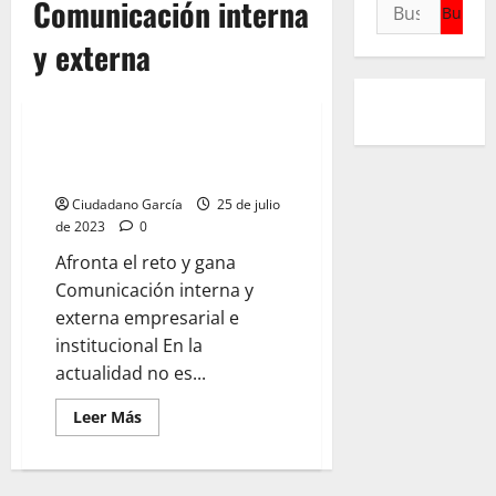
Comunicación interna
Buscar:
y externa
CG Comunicación
COMUNICACIÓN EMPRESARIAL E
INSTITUCIONAL
Ciudadano García
25 de julio
de 2023
0
Afronta el reto y gana
Comunicación interna y
externa empresarial e
institucional En la
actualidad no es...
Leer
Leer Más
más
acerca
de
COMUNICACIÓN
EMPRESARIAL