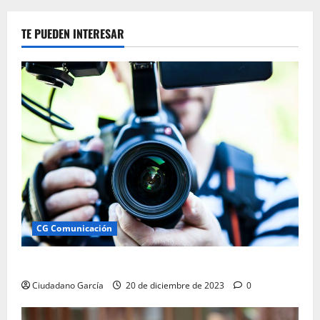
E
INSTITUCIONAL
TE PUEDEN INTERESAR
CG Comunicación
Ciudadano García: Comunicación Andalucía
Ciudadano García
20 de diciembre de 2023
0