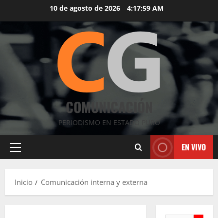
Saltar
10 de agosto de 2026
4:17:59 AM
al
contenido
COMUNICACIÓN
PERIODISMO EN ESTADO PURO
EN VIVO
Menú
principal
Inicio
Comunicación interna y externa