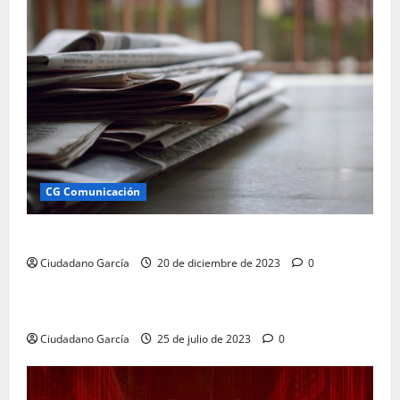
CG Comunicación
Comunicación Almería Ciudadano García
Ciudadano García
20 de diciembre de 2023
0
CG Comunicación
COMUNICACIÓN EMPRESARIAL E INSTITUCIONAL
Ciudadano García
25 de julio de 2023
0