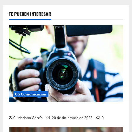
E
INSTITUCIONAL
TE PUEDEN INTERESAR
CG Comunicación
Ciudadano García: Comunicación Andalucía
Ciudadano García
20 de diciembre de 2023
0