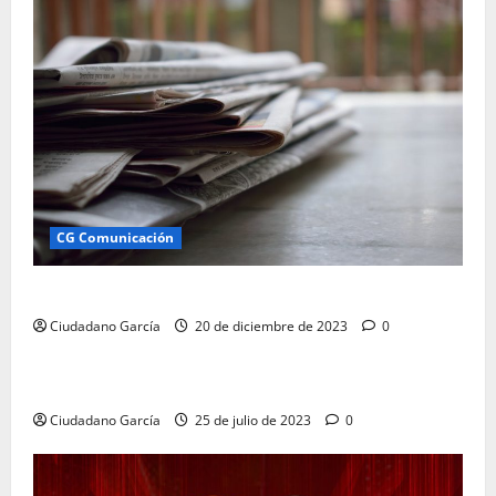
CG Comunicación
Comunicación Almería Ciudadano García
Ciudadano García
20 de diciembre de 2023
0
CG Comunicación
COMUNICACIÓN EMPRESARIAL E INSTITUCIONAL
Ciudadano García
25 de julio de 2023
0