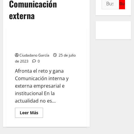
Comunicación
Buscar:
externa
CG Comunicación
COMUNICACIÓN EMPRESARIAL E
INSTITUCIONAL
Ciudadano García
25 de julio
de 2023
0
Afronta el reto y gana
Comunicación interna y
externa empresarial e
institucional En la
actualidad no es...
Leer
Leer Más
más
acerca
de
COMUNICACIÓN
EMPRESARIAL