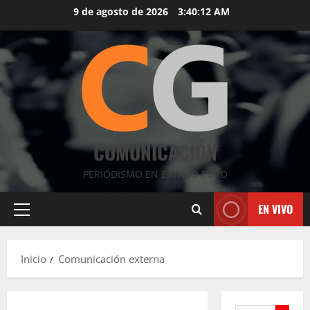
Saltar
9 de agosto de 2026
3:40:12 AM
al
contenido
COMUNICACIÓN
PERIODISMO EN ESTADO PURO
EN VIVO
Menú
principal
Inicio
Comunicación externa